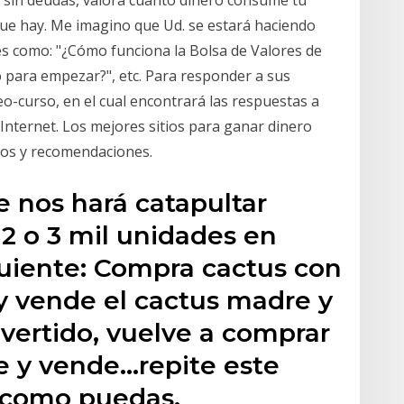
, sin deudas, valora cuánto dinero consume tu
 que hay. Me imagino que Ud. se estará haciendo
 como: "¿Cómo funciona la Bolsa de Valores de
 para empezar?", etc. Para responder a sus
o-curso, en el cual encontrará las respuestas a
Internet. Los mejores sitios para ganar dinero
jos y recomendaciones.
e nos hará catapultar
2 o 3 mil unidades en
guiente: Compra cactus con
s y vende el cactus madre y
nvertido, vuelve a comprar
ae y vende…repite este
 como puedas.